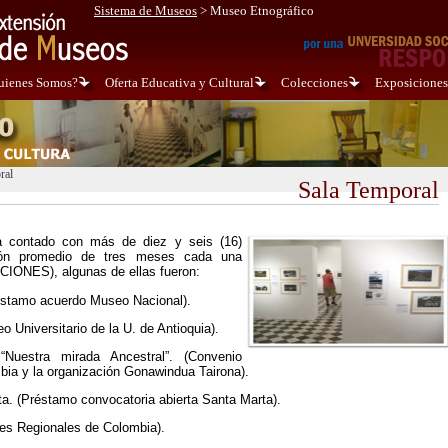
Sistema de Museos
>
Museo Etnográfico
uienes Somos?
Oferta Educativa y Cultural
Colecciones
Exposiciones
ral
Sala Temporal
 contado con más de diez y seis (16)
ión promedio de tres meses cada una
IONES), algunas de ellas fueron:
éstamo acuerdo Museo Nacional).
Universitario de la U. de Antioquia).
Nuestra mirada Ancestral”. (Convenio
a y la organización Gonawindua Tairona).
. (Préstamo convocatoria abierta Santa Marta).
es Regionales de Colombia).