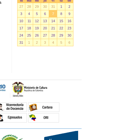
lu
ma
mi
ju
vi
sá
do
a
27
28
29
30
31
1
2
3
4
5
6
7
8
9
10
11
12
13
14
15
16
17
18
19
20
21
22
23
24
25
26
27
28
29
30
31
1
2
3
4
5
6