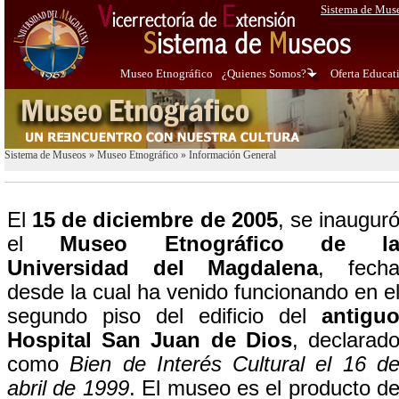
Sistema de Mus
Museo Etnográfico
¿Quienes Somos?
Oferta Educat
Sistema de Museos
»
Museo Etnográfico
»
Información General
El
15 de diciembre de 2005
, se inaugur
el
Museo Etnográfico de l
Universidad del Magdalena
, fech
desde la cual ha venido funcionando en e
segundo piso del edificio del
antigu
Hospital San Juan de Dios
, declarad
como
Bien de Interés Cultural el 16 d
abril de 1999
. El museo es el producto d