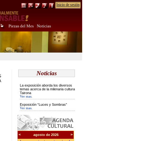
Inicio de sesión
Piezas del Mes
Noticias
Noticias
S
A
La exposición aborda los diversos
temas acerca de la milenaria cultura
Tairona
Ver mas.
Exposición “Luces y Sombras”
Ver mas.
<
>
agosto de 2026