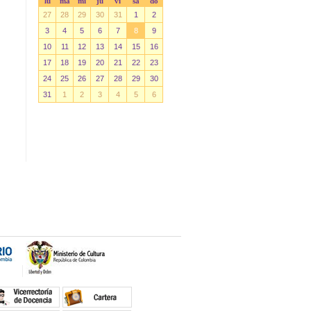
lu
ma
mi
ju
vi
sá
do
27
28
29
30
31
1
2
3
4
5
6
7
8
9
10
11
12
13
14
15
16
17
18
19
20
21
22
23
24
25
26
27
28
29
30
31
1
2
3
4
5
6