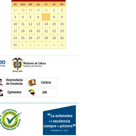
lu
ma
mi
ju
vi
sá
do
27
28
29
30
31
1
2
3
4
5
6
7
8
9
10
11
12
13
14
15
16
17
18
19
20
21
22
23
24
25
26
27
28
29
30
31
1
2
3
4
5
6