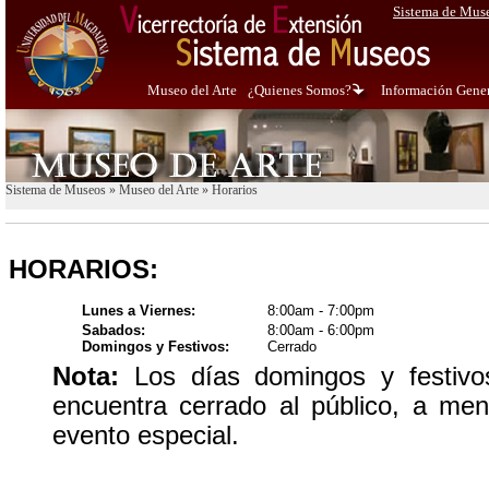
Sistema de Mus
Museo del Arte
¿Quienes Somos?
Información Gene
Sistema de Museos
»
Museo del Arte
»
Horarios
HORARIOS:
Lunes a Viernes:
8:00am - 7:00pm
Sabados:
8:00am - 6:00pm
Domingos y Festivos:
Cerrado
Nota:
Los días domingos y festiv
encuentra cerrado al público, a me
evento especial.