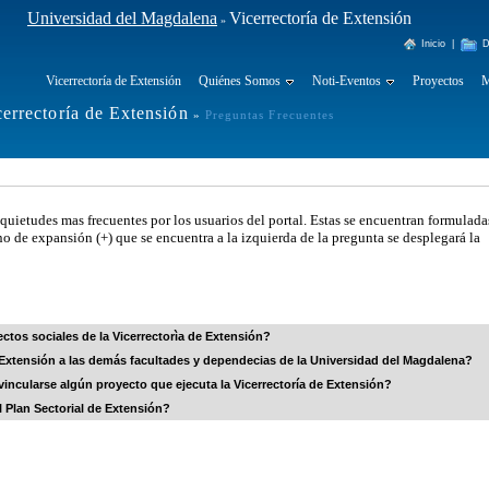
Universidad del Magdalena
Vicerrectoría de Extensión
»
Inicio
|
D
Vicerrectoría de Extensión
Quiénes Somos
Noti-Eventos
Proyectos
M
cerrectoría de Extensión
»
Preguntas Frecuentes
quietudes mas frecuentes por los usuarios del portal. Estas se encuentran formulada
no de expansión (+) que se encuentra a la izquierda de la pregunta se desplegará la
tos sociales de la Vicerrectorìa de Extensión?
e Extensión a las demás facultades y dependecias de la Universidad del Magdalena?
ncularse algún proyecto que ejecuta la Vicerrectoría de Extensión?
 Plan Sectorial de Extensión?