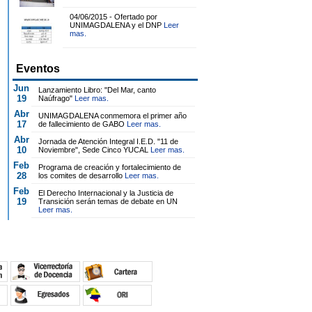
04/06/2015 - Ofertado por
UNIMAGDALENA y el DNP
Leer
mas.
Eventos
Jun
Lanzamiento Libro: "Del Mar, canto
19
Naúfrago"
Leer mas.
Abr
UNIMAGDALENA conmemora el primer año
17
de fallecimiento de GABO
Leer mas.
Abr
Jornada de Atención Integral I.E.D. "11 de
10
Noviembre", Sede Cinco YUCAL
Leer mas.
Feb
Programa de creación y fortalecimiento de
28
los comites de desarrollo
Leer mas.
Feb
El Derecho Internacional y la Justicia de
19
Transición serán temas de debate en UN
Leer mas.