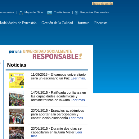
Inicio de sesión
ocumentos
|
Mapa del Sitio
|
Contáctenos
|
Preguntas Frecuentes
odalidades de Extensión
Gestión de la Calidad
formato
Encuesta
s
Noticias
11/08/2015 - El campus universitario
será un escenario un Paz
Leer mas.
14/07/2015 - Ratificada confianza en
las capacidades académicas y
administrativas de la Alma
Leer mas.
23/06/2015 - Espacios académicos
para aportar a la participación y
construcción ciudadanía
Leer mas.
23/06/2015 - Durante dos días se
capacitaron en la Alma Máter
Leer
mas.