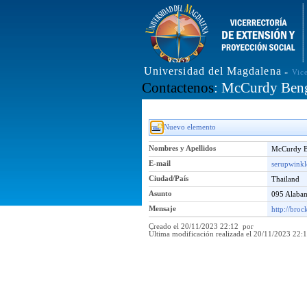
Universidad del Magdalena
»
Vic
Contactenos
: McCurdy Ben
Nuevo elemento
Nombres y Apellidos
McCurdy 
E-mail
serupwink
Ciudad/País
Thailand
Asunto
095 Alab
Mensaje
http://broc
Creado el 20/11/2023 22:12 por
Última modificación realizada el 20/11/2023 22