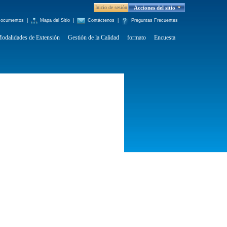
Inicio de sesión
Acciones del sitio
ocumentos
|
Mapa del Sitio
|
Contáctenos
|
Preguntas Frecuentes
odalidades de Extensión
Gestión de la Calidad
formato
Encuesta