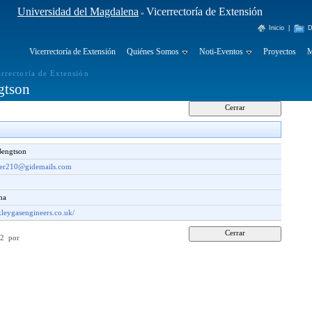
Universidad del Magdalena
Vicerrectoría de Extensión
»
Inicio
|
D
Vicerrectoría de Extensión
Quiénes Somos
Noti-Eventos
Proyectos
M
errectoría de Extensión
gtson
Bengtson
ler210@gidemails.com
ama
kleygasengineers.co.uk/
:12 por