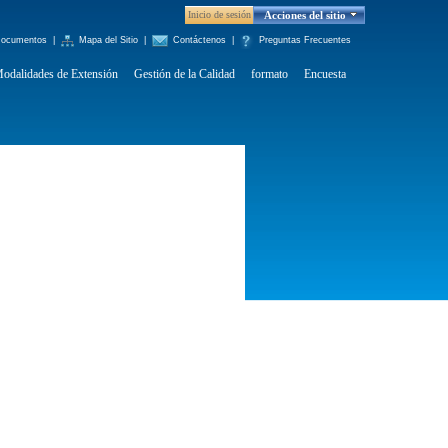
Inicio de sesión
Acciones del sitio
ocumentos
|
Mapa del Sitio
|
Contáctenos
|
Preguntas Frecuentes
odalidades de Extensión
Gestión de la Calidad
formato
Encuesta