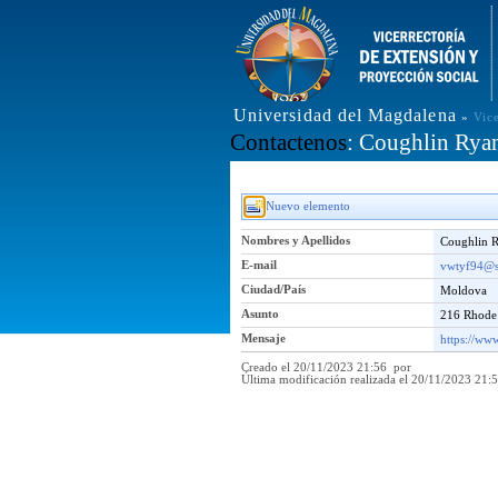
Universidad del Magdalena
»
Vic
Contactenos
: Coughlin Rya
Nuevo elemento
Nombres y Apellidos
Coughlin 
E-mail
vwtyf94@s
Ciudad/País
Moldova
Asunto
216 Rhode
Mensaje
https://ww
Creado el 20/11/2023 21:56 por
Última modificación realizada el 20/11/2023 21