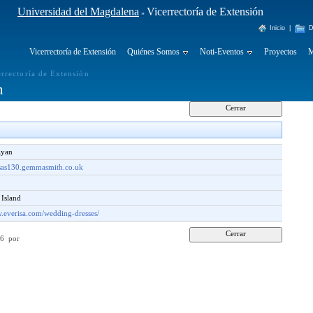
Universidad del Magdalena
Vicerrectoría de Extensión
»
Inicio
|
D
Vicerrectoría de Extensión
Quiénes Somos
Noti-Eventos
Proyectos
M
errectoría de Extensión
n
Ryan
as130.gemmasmith.co.uk
 Island
w.everisa.com/wedding-dresses/
:56 por