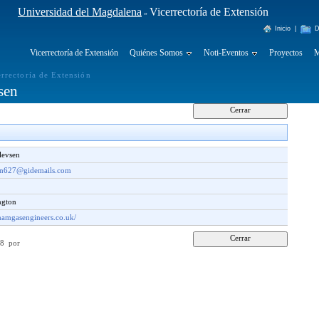
Universidad del Magdalena
Vicerrectoría de Extensión
»
Inicio
|
D
Vicerrectoría de Extensión
Quiénes Somos
Noti-Eventos
Proyectos
M
errectoría de Extensión
sen
levsen
en627@gidemails.com
ngton
thamgasengineers.co.uk/
:08 por