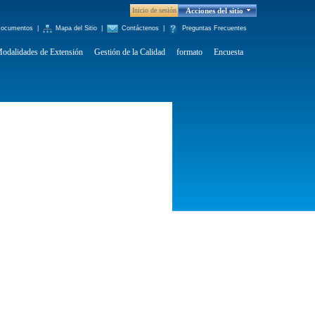
Inicio de sesión
Acciones del sitio
ocumentos
|
Mapa del Sitio
|
Contáctenos
|
Preguntas Frecuentes
odalidades de Extensión
Gestión de la Calidad
formato
Encuesta