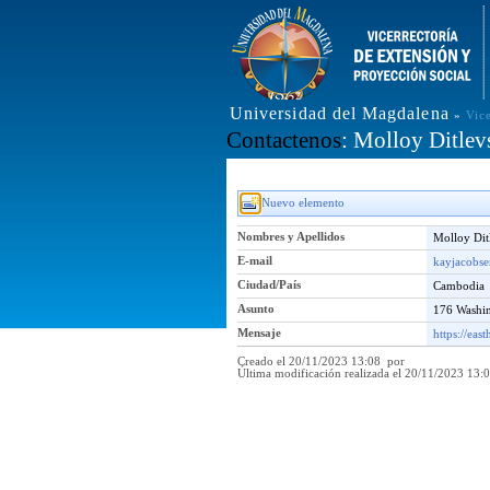
Universidad del Magdalena
»
Vic
Contactenos
: Molloy Ditlev
Nuevo elemento
Nombres y Apellidos
Molloy Dit
E-mail
kayjacobs
Ciudad/País
Cambodia
Asunto
176 Washi
Mensaje
https://eas
Creado el 20/11/2023 13:08 por
Última modificación realizada el 20/11/2023 13