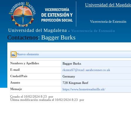
Universidad del Magdal
Vicerrectoría de Extensión
Universidad del Magdalena
»
Vicerrectoría de Extensión
Contactenos
: Bagger Burks
Nuevo elemento
Nombres y Apellidos
Bagger Burks
E-mail
rkzmx67@rxss1.sarahconner.co.uk
Ciudad/País
Germany
Asunto
728 Kingman Reef
Mensaje
https://www.hometreadmills.uk/
Creado el 10/02/2024 8:23 por
Última modificación realizada el 10/02/2024 8:23 por