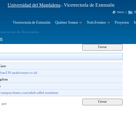
Universidad del Magdalena
Vicerrectoría de Extensión
»
Inicio
|
D
Vicerrectoría de Extensión
Quiénes Somos
Noti-Eventos
Proyectos
M
errectoría de Extensión
n
Cann
as130.sarahconner.co.uk
ingdom
a
w.iampsychiatry.com/adult-adhd-treatment
30 por