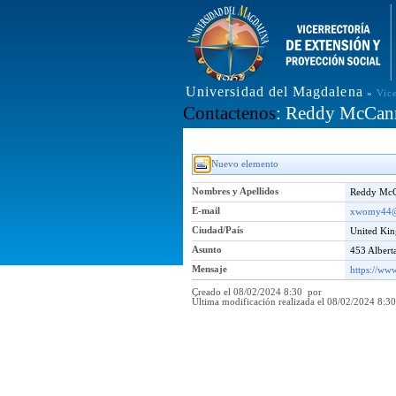
Universidad del Magdalena
»
Vic
Contactenos
: Reddy McCan
Nuevo elemento
Nombres y Apellidos
Reddy Mc
E-mail
xwomy44@s
Ciudad/País
United K
Asunto
453 Albert
Mensaje
https://ww
Creado el 08/02/2024 8:30 por
Última modificación realizada el 08/02/2024 8: