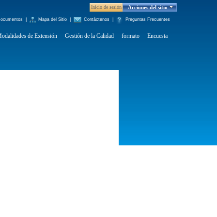
Inicio de sesión
Acciones del sitio
ocumentos
|
Mapa del Sitio
|
Contáctenos
|
Preguntas Frecuentes
odalidades de Extensión
Gestión de la Calidad
formato
Encuesta