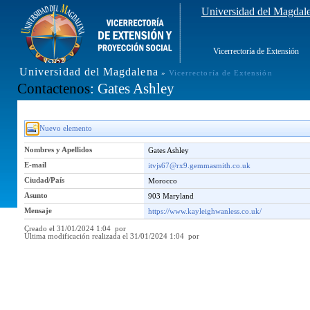
Universidad del Magdal
Vicerrectoría de Extensión
Universidad del Magdalena
»
Vicerrectoría de Extensión
Contactenos
: Gates Ashley
Nuevo elemento
Nombres y Apellidos
Gates Ashley
E-mail
itvjs67@rx9.gemmasmith.co.uk
Ciudad/País
Morocco
Asunto
903 Maryland
Mensaje
https://www.kayleighwanless.co.uk/
Creado el 31/01/2024 1:04 por
Última modificación realizada el 31/01/2024 1:04 por