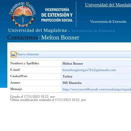
Universidad del Magdal
Vicerrectoría de Extensión
Universidad del Magdalena
»
Vicerrectoría de Extensión
Contactenos
: Melton Bonner
Nuevo elemento
Nombres y Apellidos
Melton Bonner
E-mail
hennebergjernigan761@gidemails.com
Ciudad/País
Turkey
Asunto
966 Manitoba
Mensaje
https://www.inweldkaynak.com/urunkategori/gazalt
Creado el 17/11/2023 10:22 por
Última modificación realizada el 17/11/2023 10:22 por