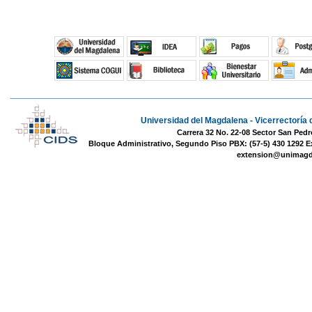
Universidad del Magdalena - Vicerrectoría 
Carrera 32 No. 22-08 Sector San Pedr
Bloque Administrativo, Segundo Piso PBX: (57-5) 430 1292 E
extension@unimagd