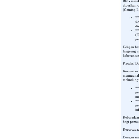
RNG mereka 
diberikan 
(Gaming La
**
sl
di
**
(R
pe
Dengan han
langsung m
keberuntun
Proteksi Da
Keamanan i
menggunaka
melindungi
**
pe
me
**
pe
in
Keberadaan
bagi pemai
Kepercaya
Dengan men