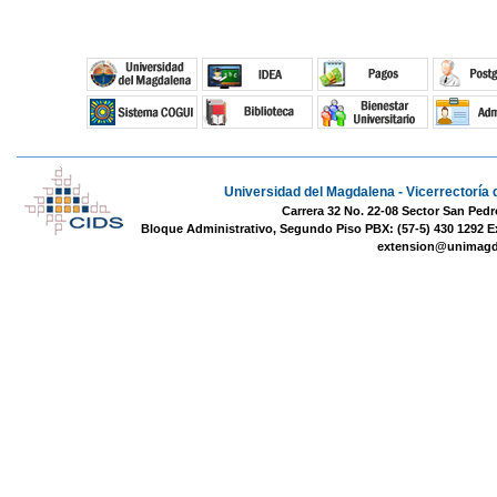
Universidad del Magdalena - Vicerrectoría 
Carrera 32 No. 22-08 Sector San Pedr
Bloque Administrativo, Segundo Piso PBX: (57-5) 430 1292 E
extension@unimagd