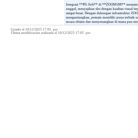
Integrasi **PG Soft** di **ZOOM188** menjam
unggul, menyajikan slot dengan kualitas visual ti
sangat besar. Dengan dukungan infrastruktur ZO
menguntungkan, pemain memiliki arena terbaik 
secara efisien dan menyenangkan di mana pun me
Creado el 10/12/2025 17:05 por
Última modificación realizada el 10/12/2025 17:05 por