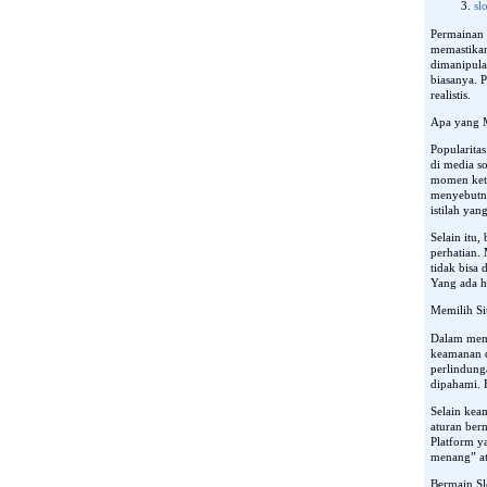
slo
Permainan
memastikan 
dimanipulas
biasanya. 
realistis.
Apa yang M
Popularitas
di media s
momen keti
menyebutny
istilah yan
Selain itu
perhatian.
tidak bisa 
Yang ada h
Memilih Si
Dalam memi
keamanan da
perlindung
dipahami. F
Selain kea
aturan ber
Platform y
menang” at
Bermain Sl