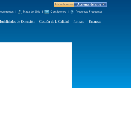
Inicio de sesión
Acciones del sitio
ocumentos
|
Mapa del Sitio
|
Contáctenos
|
Preguntas Frecuentes
odalidades de Extensión
Gestión de la Calidad
formato
Encuesta