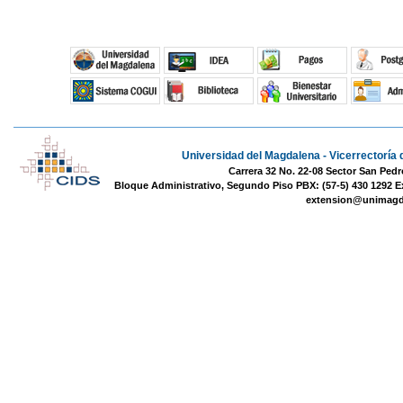
Universidad del Magdalena - Vicerrectoría 
Carrera 32 No. 22-08 Sector San Pedr
Bloque Administrativo, Segundo Piso PBX: (57-5) 430 1292 E
extension@unimagd