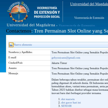
Universidad del Magdal
Vicerrectoría de Extensión
Universidad del Magdalena
»
Vicerrectoría de Extensión
Contactenos
: Tren Permainan Slot Online yang S
Nuevo elemento
Nombres y Apellidos
Tren Permainan Slot Online yang Semakin Popule
E-mail
gebyonicann@gmail.com
Ciudad/País
Jakarta Timur
Asunto
Tren Permainan Slot Online yang Semakin Popule
Mensaje
Tren Permainan Slot Online yang Semakin Popule
Dalam beberapa tahun terakhir, permainan slot onli
paling digemari di seluruh dunia. Di Indonesia sen
kemudahan akses, variasi tema permainan, serta 
Tahun 2025 bahkan disebut sebagai masa keemasan
inovasi baru dari berbagai provider ternama.
slot maxwin
slot gacor hari ini
SENI108