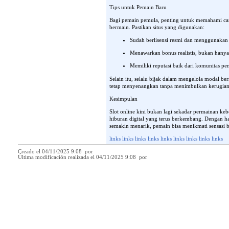
Tips untuk Pemain Baru
Bagi pemain pemula, penting untuk memahami cara
bermain. Pastikan situs yang digunakan:
Sudah berlisensi resmi dan menggunakan
Menawarkan bonus realistis, bukan hanya 
Memiliki reputasi baik dari komunitas pem
Selain itu, selalu bijak dalam mengelola modal b
tetap menyenangkan tanpa menimbulkan kerugian
Kesimpulan
Slot online kini bukan lagi sekadar permainan keb
hiburan digital yang terus berkembang. Dengan h
semakin menarik, pemain bisa menikmati sensasi
links
links
links
links
links
links
links
links
links
Creado el 04/11/2025 9:08 por
Última modificación realizada el 04/11/2025 9:08 por