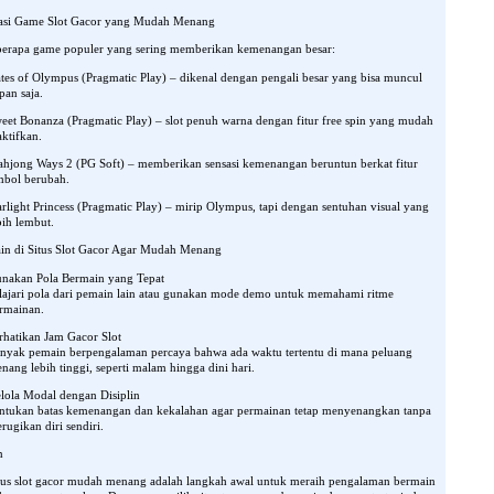
si Game Slot Gacor yang Mudah Menang
berapa game populer yang sering memberikan kemenangan besar:
tes of Olympus (Pragmatic Play) – dikenal dengan pengali besar yang bisa muncul
pan saja.
eet Bonanza (Pragmatic Play) – slot penuh warna dengan fitur free spin yang mudah
aktifkan.
hjong Ways 2 (PG Soft) – memberikan sensasi kemenangan beruntun berkat fitur
mbol berubah.
arlight Princess (Pragmatic Play) – mirip Olympus, tapi dengan sentuhan visual yang
bih lembut.
in di Situs Slot Gacor Agar Mudah Menang
nakan Pola Bermain yang Tepat
lajari pola dari pemain lain atau gunakan mode demo untuk memahami ritme
rmainan.
rhatikan Jam Gacor Slot
nyak pemain berpengalaman percaya bahwa ada waktu tertentu di mana peluang
nang lebih tinggi, seperti malam hingga dini hari.
lola Modal dengan Disiplin
ntukan batas kemenangan dan kekalahan agar permainan tetap menyenangkan tanpa
rugikan diri sendiri.
n
tus slot gacor mudah menang adalah langkah awal untuk meraih pengalaman bermain