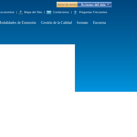
Inicio de sesión
Acciones del sitio
ocumentos
|
Mapa del Sitio
|
Contáctenos
|
Preguntas Frecuentes
odalidades de Extensión
Gestión de la Calidad
formato
Encuesta