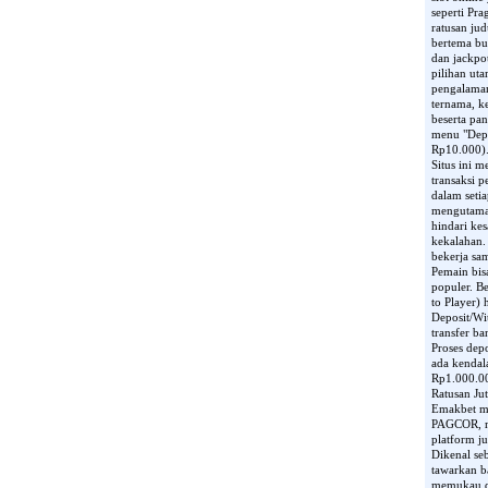
seperti Pr
ratusan jud
bertema bud
dan jackpo
pilihan ut
pengalaman
ternama, k
beserta pa
menu "Depo
Rp10.000).
Situs ini 
transaksi p
dalam seti
mengutamak
hindari ke
kekalahan.
bekerja sa
Pemain bis
populer. B
to Player)
Deposit/W
transfer b
Proses dep
ada kendal
Rp1.000.0
Ratusan Ju
Emakbet me
PAGCOR, me
platform ju
Dikenal se
tawarkan b
memukau da