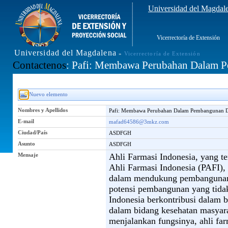
Universidad del Magdal
Vicerrectoría de Extensión
Universidad del Magdalena
»
Vicerrectoría de Extensión
Contactenos
: Pafi: Membawa Perubahan Dalam
Nuevo elemento
Nombres y Apellidos
Pafi: Membawa Perubahan Dalam Pembangunan
E-mail
mafad64586@3mkz.com
Ciudad/País
ASDFGH
Asunto
ASDFGH
Mensaje
Ahli Farmasi Indonesia, yang t
Ahli Farmasi Indonesia (PAFI)
dalam mendukung pembangunan 
potensi pembangunan yang tidak
Indonesia berkontribusi dalam 
dalam bidang kesehatan masyar
menjalankan fungsinya, ahli far