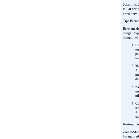
Selain itu
mulai dari 
yang cepat
Tips Berma
Bermain sl
dengan bij
dengan leb
Pi
to
pe
ke
Ma
An
me
da
Ke
un
ni
Co
su
An
ua
Kesimpula
ZodiakSlot 
beragam pi