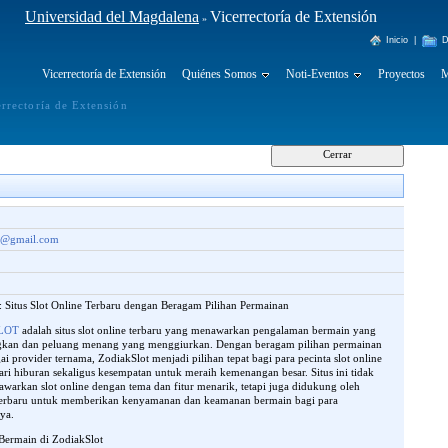
Universidad del Magdalena
Vicerrectoría de Extensión
»
Inicio
|
D
Vicerrectoría de Extensión
Quiénes Somos
Noti-Eventos
Proyectos
M
errectoría de Extensión
i8@gmail.com
: Situs Slot Online Terbaru dengan Beragam Pilihan Permainan
LOT
adalah situs slot online terbaru yang menawarkan pengalaman bermain yang
kan dan peluang menang yang menggiurkan. Dengan beragam pilihan permainan
ai provider ternama, ZodiakSlot menjadi pilihan tepat bagi para pecinta slot online
ri hiburan sekaligus kesempatan untuk meraih kemenangan besar. Situs ini tidak
warkan slot online dengan tema dan fitur menarik, tetapi juga didukung oleh
terbaru untuk memberikan kenyamanan dan keamanan bermain bagi para
ya.
Bermain di ZodiakSlot