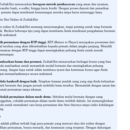
, ZodiakSlot menawarkan
beragam metode pembayaran
yang aman dan nyaman,
transfer bank, e-wallet, hingga kartu kredit. Dengan proses deposit dan penarikan
, pemain dapat menikmati kemenangan mereka tanpa harus menunggu lama.
in Slot Online di ZodiakSlot
ot online di ZodiakSlot memang menyenangkan, tetapi penting untuk tetap bermain
ak. Berikut beberapa tips yang dapat membantu Anda menikmati pengalaman bermain
ih maksimal:
lih permainan dengan RTP tinggi.
RTP (Return to Player) merupakan persentase dari
tal taruhan yang akan dikembalikan kepada pemain dalam jangka panjang. Memilih
rmainan dengan RTP tinggi dapat meningkatkan peluang Anda untuk meraih
menangan.
nfaatkan bonus dan promosi.
ZodiakSlot menawarkan berbagai bonus yang bisa
da manfaatkan untuk menambah modal bermain dan meningkatkan peluang
nang. Jangan lupa untuk selalu membaca syarat dan ketentuan bonus agar Anda
pat memanfaatkannya secara maksimal.
lola bankroll dengan baik.
Tetapkan batasan jumlah uang yang siap Anda keluarkan
tuk bermain dan jangan pernah melebihi batas tersebut. Bermainlah dengan santai dan
kmati permainan tanpa tekanan.
balah permainan dalam mode demo.
Sebelum mulai bermain dengan uang
ngguhan, cobalah permainan dalam mode demo terlebih dahulu. Ini memungkinkan
da untuk memahami cara kerja permainan dan fitur-fiturnya tanpa risiko kehilangan
ng.
n
adalah pilihan terbaik bagi para pemain yang mencari situs slot online dengan
lihan permainan, bonus menarik, dan keamanan yang terjamin. Dengan dukungan