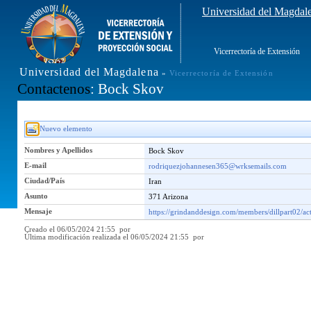
Universidad del Magdal
Vicerrectoría de Extensión
Universidad del Magdalena
»
Vicerrectoría de Extensión
Contactenos
: Bock Skov
Nuevo elemento
Nombres y Apellidos
Bock Skov
E-mail
rodriquezjohannesen365@wrksemails.com
Ciudad/País
Iran
Asunto
371 Arizona
Mensaje
https://grindanddesign.com/members/dillpart02/ac
Creado el 06/05/2024 21:55 por
Última modificación realizada el 06/05/2024 21:55 por