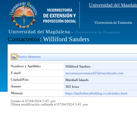
Universidad del Magdal
Vicerrectoría de Extensión
Universidad del Magdalena
»
Vicerrectoría de Extensión
Contactenos
: Williford Sanders
Nuevo elemento
Nombres y Apellidos
Williford Sanders
E-mail
mccartneysvensson423@ranchmails.com
Ciudad/País
Marshall Islands
Asunto
302 Iowa
Mensaje
https://lambethscaffolding.co.uk/index.html
Creado el 07/04/2024 5:45 por
Última modificación realizada el 07/04/2024 5:45 por