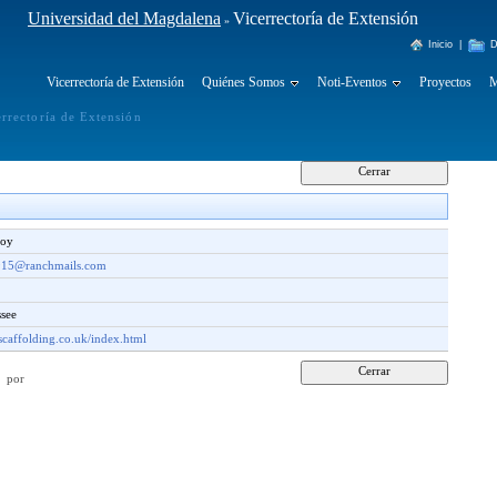
Universidad del Magdalena
Vicerrectoría de Extensión
»
Inicio
|
D
Vicerrectoría de Extensión
Quiénes Somos
Noti-Eventos
Proyectos
M
errectoría de Extensión
loy
915@ranchmails.com
ssee
scaffolding.co.uk/index.html
46 por