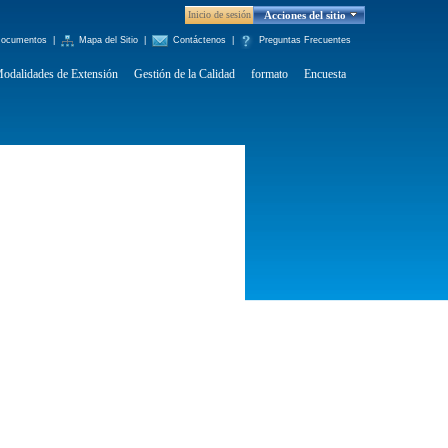
Inicio de sesión
Acciones del sitio
ocumentos
|
Mapa del Sitio
|
Contáctenos
|
Preguntas Frecuentes
odalidades de Extensión
Gestión de la Calidad
formato
Encuesta