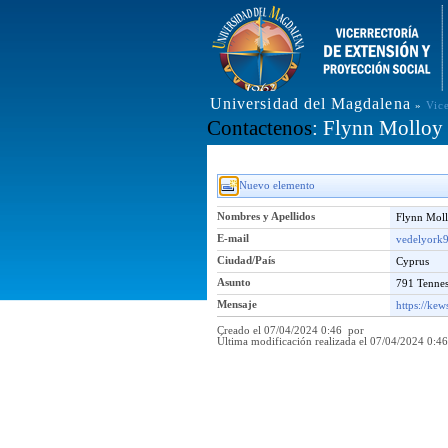
Universidad del Magdalena
»
Vic
Contactenos
: Flynn Molloy
Nuevo elemento
Nombres y Apellidos
Flynn Mol
E-mail
vedelyork
Ciudad/País
Cyprus
Asunto
791 Tenne
Mensaje
https://kew
Creado el 07/04/2024 0:46 por
Última modificación realizada el 07/04/2024 0: