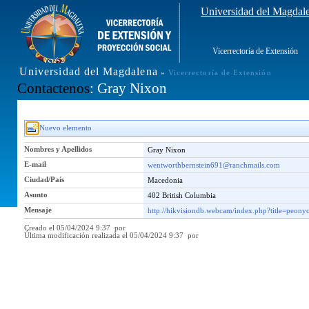
Universidad del Magdal
Vicerrectoría de Extensión
Universidad del Magdalena
»
Vicerrectoría de Extensión
Contactenos
: Gray Nixon
Nuevo elemento
Nombres y Apellidos
Gray Nixon
E-mail
wentworthbernstein691@ranchmails.com
Ciudad/País
Macedonia
Asunto
402 British Columbia
Mensaje
http://hikvisiondb.webcam/index.php?title=peony
Creado el 05/04/2024 9:37 por
Última modificación realizada el 05/04/2024 9:37 por