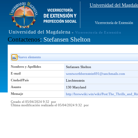
Universidad del Magdal
Vicerrectoría de Extensión
Universidad del Magdalena
»
Vicerrectoría de Extensión
Contactenos
: Stefansen Shelton
Nuevo elemento
Nombres y Apellidos
Stefansen Shelton
E-mail
wentworthbernstein691@ranchmails.com
Ciudad/País
Liechtenstein
Asunto
130 Maryland
Mensaje
http://brewwiki.win/wiki/Post:The_Thrills_an
Creado el 05/04/2024 9:32 por
Última modificación realizada el 05/04/2024 9:32 por