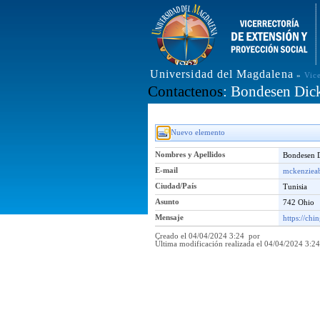
Universidad del Magdalena
»
Vic
Contactenos
: Bondesen Dic
Nuevo elemento
Nombres y Apellidos
Bondesen 
E-mail
mckenziea
Ciudad/País
Tunisia
Asunto
742 Ohio
Mensaje
https://chi
Creado el 04/04/2024 3:24 por
Última modificación realizada el 04/04/2024 3: