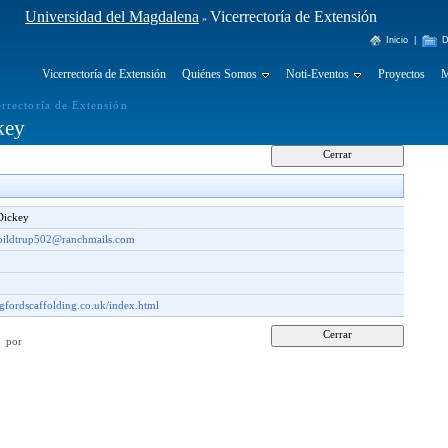
Universidad del Magdalena
Vicerrectoría de Extensión
»
Inicio
|
D
Vicerrectoría de Extensión
Quiénes Somos
Noti-Eventos
Proyectos
M
errectoría de Extensión
key
Dickey
bildtrup502@ranchmails.com
ngfordscaffolding.co.uk/index.html
24 por