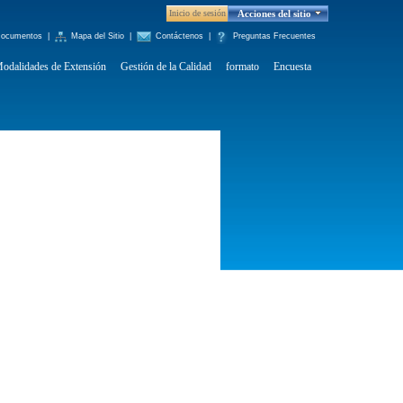
Inicio de sesión
Acciones del sitio
ocumentos
|
Mapa del Sitio
|
Contáctenos
|
Preguntas Frecuentes
odalidades de Extensión
Gestión de la Calidad
formato
Encuesta