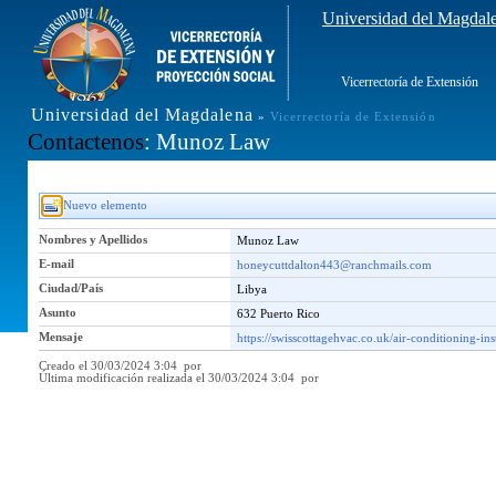
Universidad del Magdal
Vicerrectoría de Extensión
Universidad del Magdalena
»
Vicerrectoría de Extensión
Contactenos
: Munoz Law
Nuevo elemento
Nombres y Apellidos
Munoz Law
E-mail
honeycuttdalton443@ranchmails.com
Ciudad/País
Libya
Asunto
632 Puerto Rico
Mensaje
https://swisscottagehvac.co.uk/air-conditioning-ins
Creado el 30/03/2024 3:04 por
Última modificación realizada el 30/03/2024 3:04 por