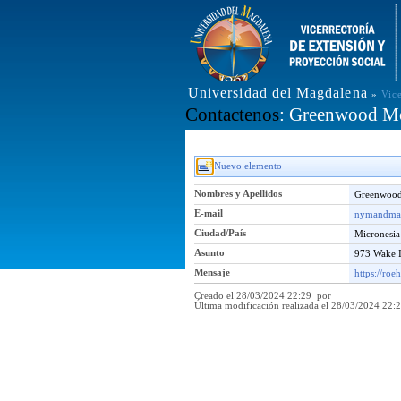
Universidad del Magdalena
»
Vic
Contactenos
: Greenwood M
Nuevo elemento
Nombres y Apellidos
Greenwoo
E-mail
nymandma
Ciudad/País
Micronesi
Asunto
973 Wake 
Mensaje
https://ro
Creado el 28/03/2024 22:29 por
Última modificación realizada el 28/03/2024 22