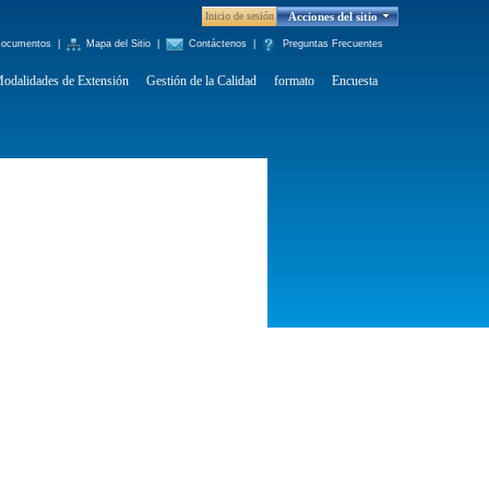
Inicio de sesión
Acciones del sitio
ocumentos
|
Mapa del Sitio
|
Contáctenos
|
Preguntas Frecuentes
odalidades de Extensión
Gestión de la Calidad
formato
Encuesta