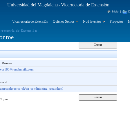
Universidad del Magdalena
Vicerrectoría de Extensión
»
Inicio
|
D
Vicerrectoría de Extensión
Quiénes Somos
Noti-Eventos
Proyectos
M
errectoría de Extensión
onroe
d Monroe
yer183@ranchmails.com
a
Island
ehamptonhvac.co.uk/air-conditioning-repair.html
:29 por