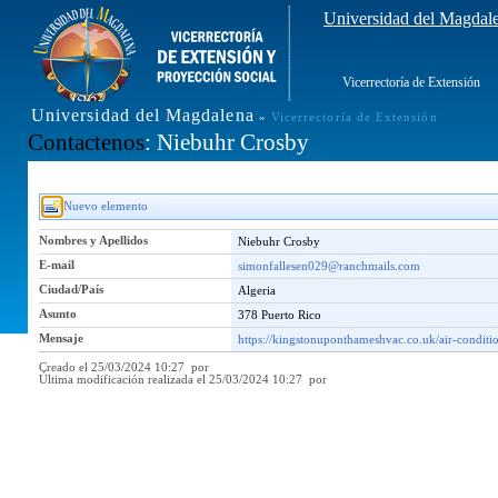
Universidad del Magdal
Vicerrectoría de Extensión
Universidad del Magdalena
»
Vicerrectoría de Extensión
Contactenos
: Niebuhr Crosby
Nuevo elemento
Nombres y Apellidos
Niebuhr Crosby
E-mail
simonfallesen029@ranchmails.com
Ciudad/País
Algeria
Asunto
378 Puerto Rico
Mensaje
https://kingstonuponthameshvac.co.uk/air-conditio
Creado el 25/03/2024 10:27 por
Última modificación realizada el 25/03/2024 10:27 por