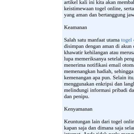
artikel kali ini kita akan memb
keistimewaan togel online, sert
yang aman dan bertanggung jaw
Keamanan
Salah satu manfaat utama
togel 
disimpan dengan aman di akun o
khawatir kehilangan atau merusa
lupa memeriksanya setelah pen
menerima notifikasi email otoma
memenangkan hadiah, sehingga
kemenangan apa pun. Selain itu,
menggunakan enkripsi dan lang
melindungi informasi pribadi d
dan penipu.
Kenyamanan
Keuntungan lain dari togel onl
kapan saja dan dimana saja sel