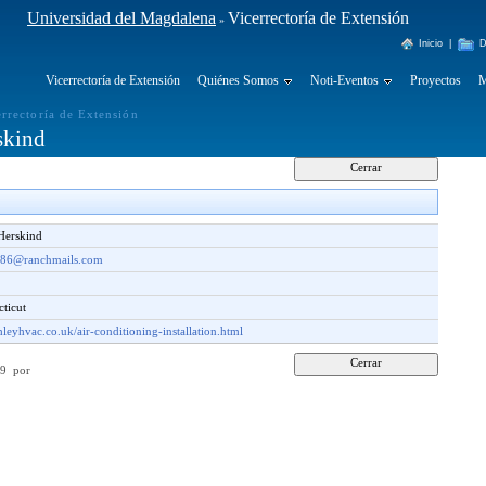
Universidad del Magdalena
Vicerrectoría de Extensión
»
Inicio
|
D
Vicerrectoría de Extensión
Quiénes Somos
Noti-Eventos
Proyectos
M
errectoría de Extensión
skind
Herskind
n086@ranchmails.com
cticut
chleyhvac.co.uk/air-conditioning-installation.html
:29 por