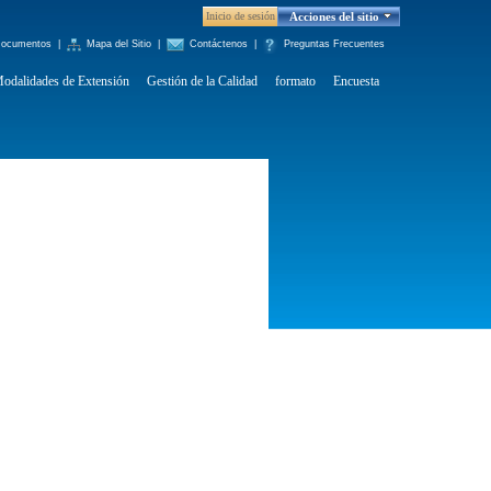
Inicio de sesión
Acciones del sitio
ocumentos
|
Mapa del Sitio
|
Contáctenos
|
Preguntas Frecuentes
odalidades de Extensión
Gestión de la Calidad
formato
Encuesta