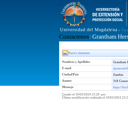
Universidad del Magdalena
»
Vic
Contactenos
: Grantham Her
Nuevo elemento
Nombres y Apellidos
Grantham 
E-mail
skytteraf
Ciudad/País
Zambia
Asunto
318 Conne
Mensaje
https://fin
Creado el 19/03/2024 23:29 por
Última modificación realizada el 19/03/2024 23