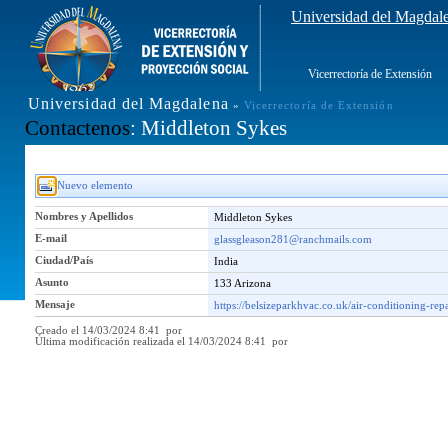
Universidad del Magdal
Vicerrectoría de Extensión
Universidad del Magdalena
»
Vicerrectoría de Extensión
Contactenos
: Middleton Sykes
Nuevo elemento
Nombres y Apellidos
Middleton Sykes
E-mail
glassgleason281@ranchmails.com
Ciudad/País
India
Asunto
133 Arizona
Mensaje
https://belsizeparkhvac.co.uk/air-conditioning-repa
Creado el 14/03/2024 8:41 por
Última modificación realizada el 14/03/2024 8:41 por